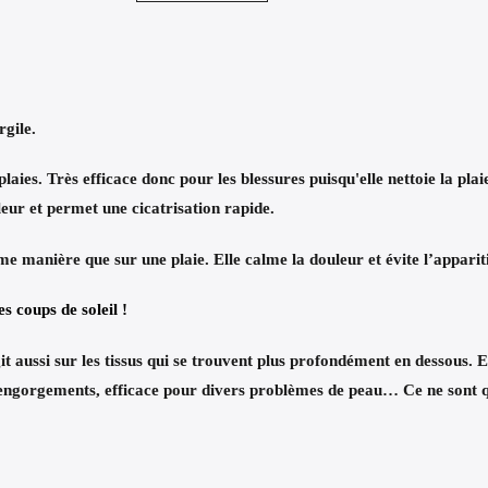

rgile
.
plaies. Très efficace donc pour les blessures puisqu'elle
nettoie la plai
leur et permet une cicatrisation rapide
.
ême manière que sur une plaie. Elle calme la douleur et évite l’apparit
es coups de soleil
!
it aussi sur les tissus qui se trouvent plus profondément en dessous. E
 engorgements
, efficace pour
divers problèmes de peau
… Ce ne sont q