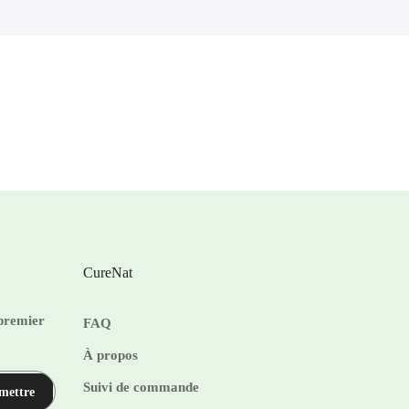
CureNat
 premier
FAQ
À propos
Suivi de commande
mettre