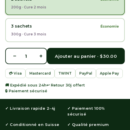
200g · Cure 2 mois
3 sachets
Économie
300g · Cure 3 mois
−
+
1
Ajouter au panier ·
$30.00
💳 Visa
Mastercard
TWINT
PayPal
Apple Pay
🚚 Expédié sous 24h
↩️ Retour 30j offert
🔒 Paiement sécurisé
✓ Livraison rapide 2-4j
✓ Paiement 100%
sécurisé
✓ Conditionné en Suisse
✓ Qualité premium