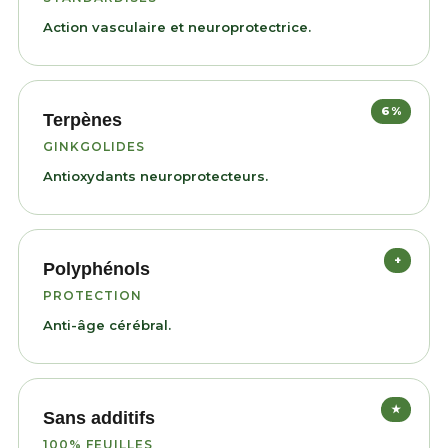
Action vasculaire et neuroprotectrice.
6%
Terpènes
GINKGOLIDES
Antioxydants neuroprotecteurs.
+
Polyphénols
PROTECTION
Anti-âge cérébral.
★
Sans additifs
100% FEUILLES