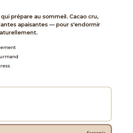
é qui prépare au sommeil. Cacao cru,
antes apaisantes — pour s'endormir
aturellement.
ssement
gourmand
tress
Économie