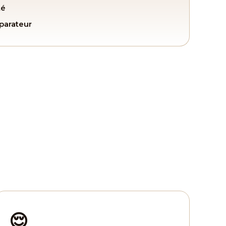
té
parateur
😌