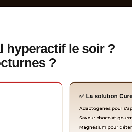
hyperactif le soir ?
octurnes ?
✅ La solution Cur
Adaptogènes pour s'ap
Saveur chocolat gourm
Magnésium pour déten