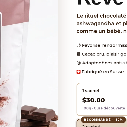
Le rituel chocolat
ashwagandha et pl
comme un bébé, n
🌙 Favorise l'endormi
🍫 Cacao cru, plaisir 
😌 Adaptogènes anti-s
Fabriqué en Suisse
1 sachet
$30.00
100g · Cure découverte
RECOMMANDÉ · -10%
2 sachets