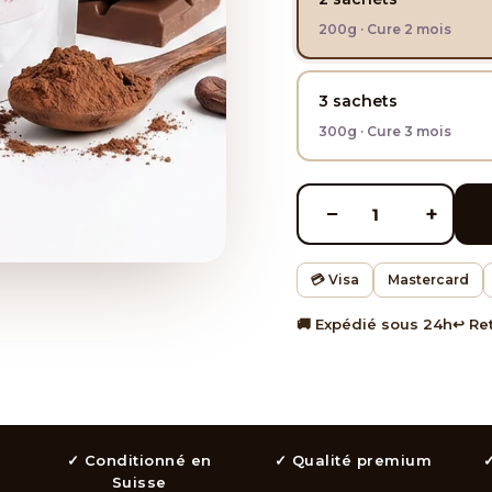
200g · Cure 2 mois
3 sachets
300g · Cure 3 mois
−
+
1
💳 Visa
Mastercard
🚚 Expédié sous 24h
↩️ Re
✓ Conditionné en
✓ Qualité premium
✓
Suisse