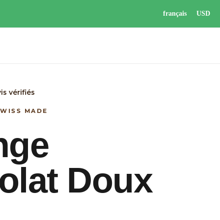
français
USD
is vérifiés
SWISS MADE
nge
olat Doux