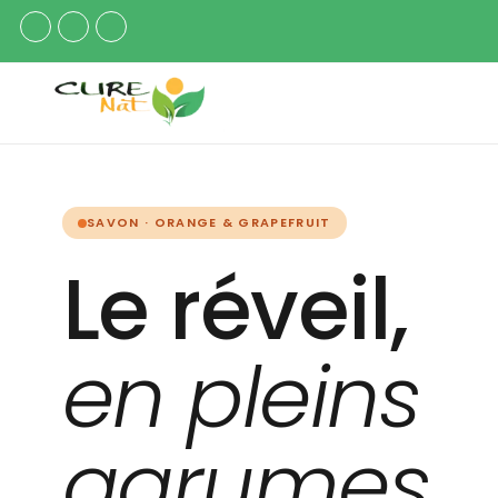
SAVON · ORANGE & GRAPEFRUIT
Le réveil,
en pleins
agrumes.