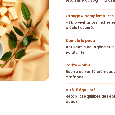

vitamine C. 95g — 12 CHF
Orange & pamplemousse
HE bio vivifiantes, riches
d'éclat assuré.
Stimule la peau
Activent le collagène et l
éclatante.
Karité & olive
Beurre de karité crémeux e
profonde.
pH 8-9 équilibré
Rétablit l'équilibre de l'
peaux.