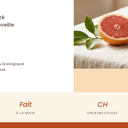
té
veille
& biologique
sse
Fait
CH
À LA MAIN
ORIGINE SUISSE