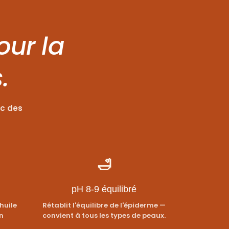
our la
.
ec des
🛁
pH 8-9 équilibré
huile
Rétablit l'équilibre de l'épiderme —
n
convient à tous les types de peaux.